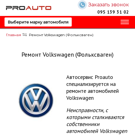
Заказать звонок
Запись на обслуживание!
Запись на обслуживание!
Перезвоните мне!
095 139 31 02
Ваше имя
Ваше имя
Выберите марку автомобиля
Главная
Ремонт Volkswagen (Фольксваген)
Ваш телефон
Ваш телефон
Ремонт Volkswagen (Фольксваген)
Автосервис
Proauto
Отправить
специализируется на
Ваш вопрос?
Ваш вопрос?
ремонте автомобилей
Volkswagen
Неисправности, с
Отправить
которыми сталкиваются
Отправить
собственники
автомобилей Volkswagen