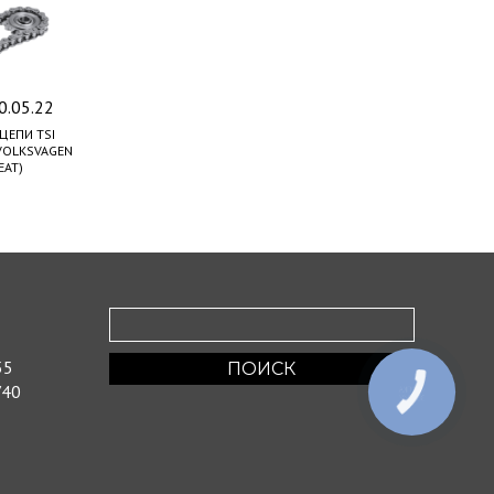
0.05.22
ЦЕПИ TSI
 VOLKSVAGEN
EAT)
55
/40
КНОПКА
ЗВ'ЯЗКУ