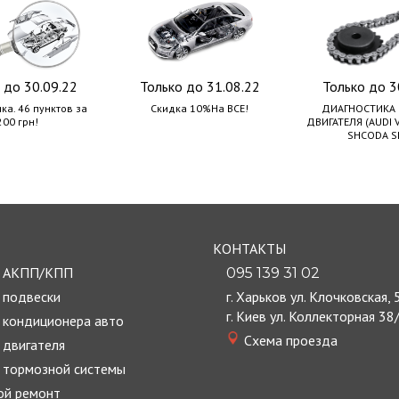
 до 30.09.22
Только до 31.08.22
Только до 3
ка. 46 пунктов за
Скидка 10%На ВСЕ!
ДИАГНОСТИКА 
200 грн!
ДВИГАТЕЛЯ (AUDI
SHCODA S
КОНТАКТЫ
т АКПП/КПП
095 139 31 02
 подвески
г. Харьков ул. Клочковская, 
г. Киев ул. Коллекторная 38
 кондиционера авто
Cхема проезда
 двигателя
 тормозной системы
ой ремонт