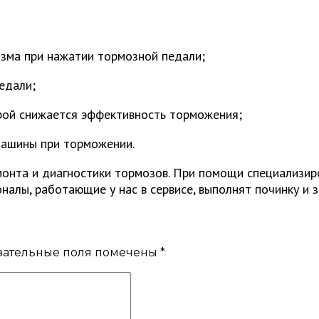
изма при нажатии тормозной педали;
едали;
рой снижается эффективность торможения;
машины при торможении.
монта и диагностики тормозов. При помощи специализи
налы, работающие у нас в сервисе, выполнят починку и 
зательные поля помечены
*