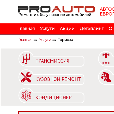
Запись на обслуживание!
Запись на обслуживание!
Перезвоните мне!
АВТО
ЕВРОП
Ремонт и обслуживание автомобилей
Ваше имя
Ваше имя
Главная
Услуги
Акции
Детейлинг
О 
Ваш телефон
Ваш телефон
Главная
Услуги
Тормоза
ТРАНСМИССИЯ
КУЗОВНОЙ РЕМОНТ
Ваш вопрос?
КОНДИЦИОНЕР
Ваш вопрос?
Отправить