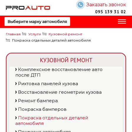
Заказать звонок
Запись на обслуживание!
Запись на обслуживание!
Перезвоните мне!
095 139 31 02
Ваше имя
Ваше имя
Выберите марку автомобиля
Главная
Услуги
Кузовной ремонт
Ваш телефон
Ваш телефон
Покраска отдельных деталей автомобиля
КУЗОВНОЙ РЕМОНТ
Комплексное восстановление авто
после ДТП
Отправить
Ваш вопрос?
Рихтовка панелей кузова
Ваш вопрос?
Восстановление геометрии кузова
Ремонт бампера
Покраска бамперов
Отправить
Отправить
Покраска отдельных деталей
автомобиля
Покраска автомобиля