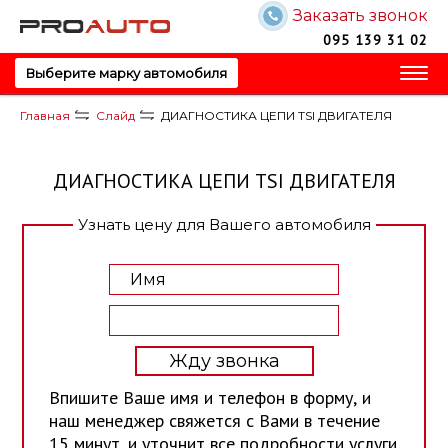
Заказать звонок
Запись на обслуживание!
Запись на обслуживание!
Перезвоните мне!
095 139 31 02
Ваше имя
Ваше имя
Выберите марку автомобиля
Главная
Слайд
ДИАГНОСТИКА ЦЕПИ TSI ДВИГАТЕЛЯ
Ваш телефон
Ваш телефон
ДИАГНОСТИКА ЦЕПИ TSI ДВИГАТЕЛЯ
Узнать цену для Вашего автомобиля
Отправить
Ваш вопрос?
Ваш вопрос?
Жду звонка
Отправить
Отправить
Впишите Ваше имя и телефон в форму, и
наш менеджер свяжется с Вами в течение
15 минут, и уточнит все подробности услуги