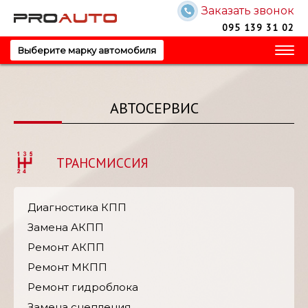
Заказать звонок
Запись на обслуживание!
Запись на обслуживание!
Перезвоните мне!
095 139 31 02
Ваше имя
Ваше имя
Выберите марку автомобиля
Ваш телефон
Ваш телефон
АВТОСЕРВИС
ТРАНСМИССИЯ
Отправить
Ваш вопрос?
Ваш вопрос?
Диагностика КПП
Замена АКПП
Ремонт АКПП
Отправить
Ремонт МКПП
Отправить
Ремонт гидроблока
Замена сцепления