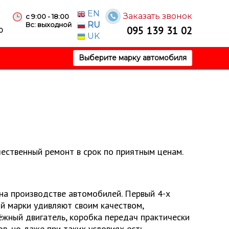
EN
Заказать звонок
с 9:00 - 18:00
RU
Вс: выходной
095 139 31 02
0
UK
Выберите марку автомобиля
ественный ремонт в срок по приятным ценам.
 на производстве автомобилей. Первый 4-х
й марки удивляют своим качеством,
ёжный двигатель, коробка передач практически
в, но даже при таких условиях есть