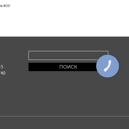
а ВСЕ!
55
КНОПКА
ЗВ'ЯЗКУ
/40