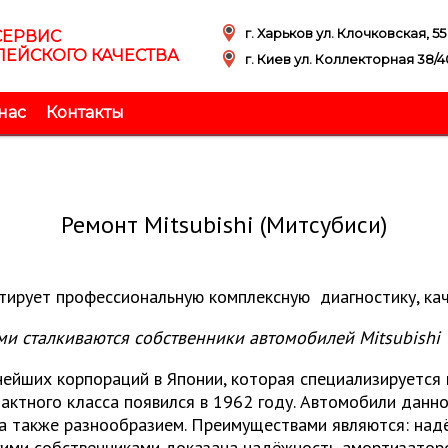
г. Харьков ул. Клочковская, 55
СЕРВИС
ЕЙСКОГО КАЧЕСТВА
г. Киев ул. Коллекторная 38/4
нас
Контакты
Ремонт Мitsubishi (Митсубиси)
нтирует профессиональную комплексную диагностику, кач
ми сталкиваются собственники автомобилей Mitsubishi
пнейших корпораций в Японии, которая специализируется
ктного класса появился в 1962 году. Автомобили данно
 а также разнообразием. Преимуществами являются: над
гими собственниками доказана надёжность амортизаторо