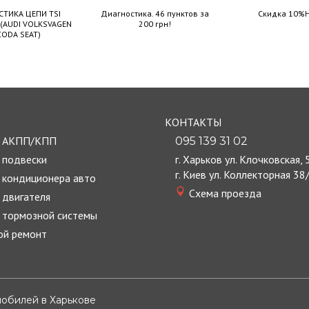
ТИКА ЦЕПИ TSI
Диагностика. 46 пунктов за
Скидка 10%Н
(AUDI VOLKSVAGEN
200 грн!
ODA SEAT)
КОНТАКТЫ
т АКПП/КПП
095 139 31 02
 подвески
г. Харьков ул. Клочковская, 
г. Киев ул. Коллекторная 38
 кондиционера авто
Cхема проезда
 двигателя
 тормозной системы
ой ремонт
мобилей в Харькове