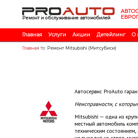
Запись на обслуживание!
Запись на обслуживание!
Перезвоните мне!
АВТО
ЕВРОП
Ремонт и обслуживание автомобилей
Ваше имя
Ваше имя
Главная
Услуги
Акции
Детейлинг
О 
Ваш телефон
Ваш телефон
Главная
Ремонт Мitsubishi (Митсубиси)
Автосервис ProAuto гара
Неисправности, с которы
Ваш вопрос?
Mitsubishi — одна из кру
Ваш вопрос?
Отправить
местный автомобиль компа
техническим состоянием,
не выходит из строя, мно